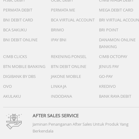
PERMATA DEBIT
PERMATA ME
MEGA DEBIT CARD
BNI DEBIT CARD
BCA VIRTUAL ACCOUNT
BRI VIRTUAL ACCOU
BCA SAKUKU
BRIMO
BRI POINT
BNI DEBIT ONLINE
IPAY BNI
DANAMON ONLINE
BANKING
CIMB CLICKS
REKENING PONSEL
CIMB OCTOPAY
BTN MOBILE BANKING
BTN DEBIT ONLINE
JENIUS PAY
DIGIBANK BY DBS
JAKONE MOBILE
GO-PAY
OVO
LINKAJA
KREDIVO
AKULAKU
INDODANA
BANK RAYA DEBIT
AFTER SALES SERVICE
Jaminan Penanganan After Sales Untuk Produk Yang
Berkendala