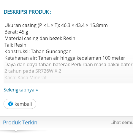
DESKRIPSI PRODUK :
Ukuran casing (P × L × T): 46.3 × 43.4 × 15.8mm
Berat: 45 g
Material casing dan bezel: Resin
Tali: Resin
Konstruksi: Tahan Guncangan
Ketahanan air: Tahan air hingga kedalaman 100 meter
Daya dan daya tahan baterai: Perkiraan masa pakai bater
2 tahun pada SR726W X 2
Kaca: Kaca Mineral
Ukuran pita yang kompatibel: 125 hingga 180 mm
Selengkapnya »
Fungsi: Neobrite
Waktu dunia:
- Waktu dunia
- 29 zona waktu (48 kota + waktu universal terkoordinasi),
waktu musim panas aktif/nonaktif
Produk Terkini
Stopwatch:
- Stopwatch 1/100 detik