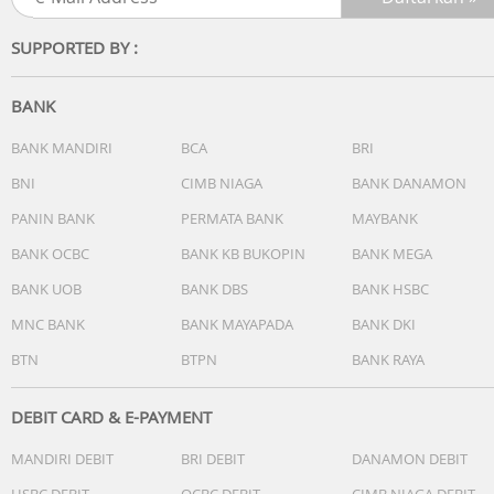
- Analog: 2 jarum (jam, menit (jarum bergerak setiap 20
detik))
SUPPORTED BY :
- Digital: Jam, menit, detik, pm, bulan, tanggal, hari
Garansi Resmi 2 Tahun
Kelengkapan Paket :
BANK
- Free Box
- Jam Tangan
BANK MANDIRI
BCA
BRI
- Kartu Garansi Resmi
BNI
CIMB NIAGA
BANK DANAMON
- Buku Manual
PANIN BANK
PERMATA BANK
MAYBANK
BANK OCBC
BANK KB BUKOPIN
BANK MEGA
BANK UOB
BANK DBS
BANK HSBC
MNC BANK
BANK MAYAPADA
BANK DKI
BTN
BTPN
BANK RAYA
DEBIT CARD & E-PAYMENT
MANDIRI DEBIT
BRI DEBIT
DANAMON DEBIT
HSBC DEBIT
OCBC DEBIT
CIMB NIAGA DEBIT