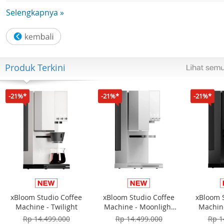
Selengkapnya »
Produk Terkini
-21%*
-21%*
-21%*
xBloom Studio Coffee
xBloom Studio Coffee
xBloom 
Machine - Twilight
Machine - Moonlight
Machine
White
Rp 14.499.000
Rp 14.499.000
Rp 1