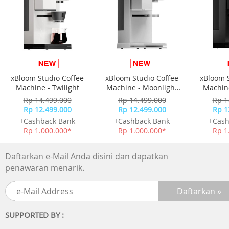
xBloom Studio Coffee
xBloom Studio Coffee
xBloom 
Machine - Twilight
Machine - Moonlight
Machine
White
Rp 14.499.000
Rp 14.499.000
Rp 1
Rp 12.499.000
Rp 12.499.000
Rp 1
+Cashback Bank
+Cashback Bank
+Cash
Rp 1.000.000*
Rp 1.000.000*
Rp 1
Daftarkan e-Mail Anda disini dan dapatkan
penawaran menarik.
SUPPORTED BY :