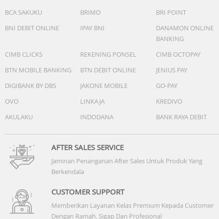
BCA SAKUKU
BRIMO
BRI POINT
BNI DEBIT ONLINE
IPAY BNI
DANAMON ONLINE
BANKING
CIMB CLICKS
REKENING PONSEL
CIMB OCTOPAY
BTN MOBILE BANKING
BTN DEBIT ONLINE
JENIUS PAY
DIGIBANK BY DBS
JAKONE MOBILE
GO-PAY
OVO
LINKAJA
KREDIVO
AKULAKU
INDODANA
BANK RAYA DEBIT
AFTER SALES SERVICE
Jaminan Penanganan After Sales Untuk Produk Yang
Berkendala
CUSTOMER SUPPORT
Memberikan Layanan Kelas Premium Kepada Customer
Dengan Ramah, Sigap Dan Profesional