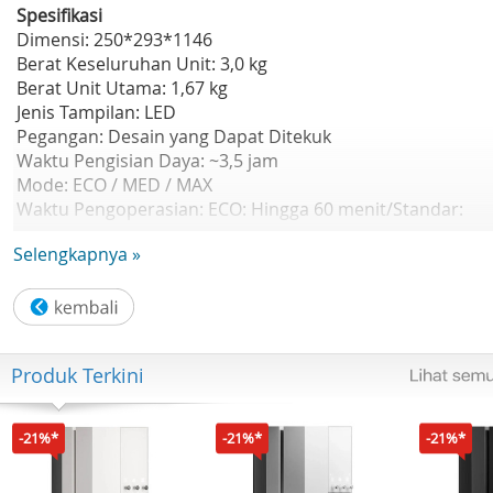
Spesifikasi
Dimensi: 250*293*1146
Berat Keseluruhan Unit: 3,0 kg
Berat Unit Utama: 1,67 kg
Jenis Tampilan: LED
Pegangan: Desain yang Dapat Ditekuk
Waktu Pengisian Daya: ~3,5 jam
Mode: ECO / MED / MAX
Waktu Pengoperasian: ECO: Hingga 60 menit/Standar:
Hingga 25 menit/MAX: Hingga 10 menit
Selengkapnya »
Produk Terkini
-21%*
-21%*
-21%*