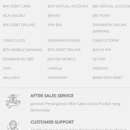
BNI DEBIT CARD
BCA VIRTUAL ACCOUNT
BRI VIRTUAL ACCOU
BCA SAKUKU
BRIMO
BRI POINT
BNI DEBIT ONLINE
IPAY BNI
DANAMON ONLINE
BANKING
CIMB CLICKS
REKENING PONSEL
CIMB OCTOPAY
BTN MOBILE BANKING
BTN DEBIT ONLINE
JENIUS PAY
DIGIBANK BY DBS
JAKONE MOBILE
GO-PAY
OVO
LINKAJA
KREDIVO
AKULAKU
INDODANA
BANK RAYA DEBIT
AFTER SALES SERVICE
Jaminan Penanganan After Sales Untuk Produk Yang
Berkendala
CUSTOMER SUPPORT
Memberikan Layanan Kelas Premium Kepada Customer