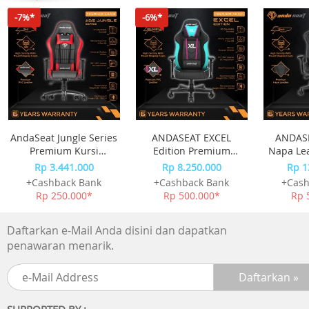
-7%*
-6%*
AndaSeat Jungle Series
ANDASEAT EXCEL
ANDASE
Premium Kursi
Edition Premium
Napa Le
Gaming Chair Black
Esport Kursi Gaming
Chai
Rp 3.441.000
Rp 8.250.000
Rp 1
Red
Chair
+Cashback Bank
+Cashback Bank
+Cash
Rp 250.000*
Rp 500.000*
Rp 
Daftarkan e-Mail Anda disini dan dapatkan
penawaran menarik.
SUPPORTED BY :