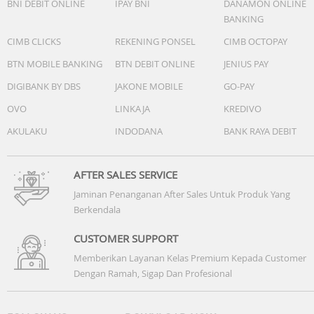
BNI DEBIT ONLINE
IPAY BNI
DANAMON ONLINE
BANKING
CIMB CLICKS
REKENING PONSEL
CIMB OCTOPAY
BTN MOBILE BANKING
BTN DEBIT ONLINE
JENIUS PAY
DIGIBANK BY DBS
JAKONE MOBILE
GO-PAY
OVO
LINKAJA
KREDIVO
AKULAKU
INDODANA
BANK RAYA DEBIT
AFTER SALES SERVICE
Jaminan Penanganan After Sales Untuk Produk Yang
Berkendala
CUSTOMER SUPPORT
Memberikan Layanan Kelas Premium Kepada Customer
Dengan Ramah, Sigap Dan Profesional