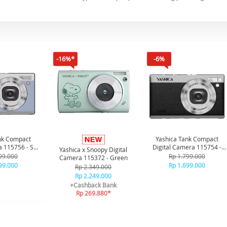
-16%*
-6%
nk Compact
Yashica Tank Compact
a 115756 - Sky
Digital Camera 115754 -
Yashica x Snoopy Digital
ue
Black
99.000
Rp 1.799.000
Camera 115372 - Green
99.000
Rp 1.699.000
Rp 2.349.000
Rp 2.249.000
+Cashback Bank
Rp 269.880*