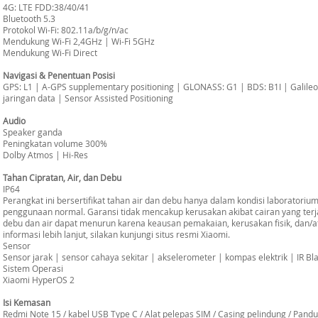
4G: LTE FDD:38/40/41
Bluetooth 5.3
Protokol Wi-Fi: 802.11a/b/g/n/ac
Mendukung Wi-Fi 2,4GHz | Wi-Fi 5GHz
Mendukung Wi-Fi Direct
Navigasi & Penentuan Posisi
GPS: L1 | A-GPS supplementary positioning | GLONASS: G1 | BDS: B1I | Galileo 
jaringan data | Sensor Assisted Positioning
Audio
Speaker ganda
Peningkatan volume 300%
Dolby Atmos | Hi-Res
Tahan Cipratan, Air, dan Debu
IP64
Perangkat ini bersertifikat tahan air dan debu hanya dalam kondisi laboratorium
penggunaan normal. Garansi tidak mencakup kerusakan akibat cairan yang terjad
debu dan air dapat menurun karena keausan pemakaian, kerusakan fisik, dan/
informasi lebih lanjut, silakan kunjungi situs resmi Xiaomi.
Sensor
Sensor jarak | sensor cahaya sekitar | akselerometer | kompas elektrik | IR Bla
Sistem Operasi
Xiaomi HyperOS 2
Isi Kemasan
Redmi Note 15 / kabel USB Type C / Alat pelepas SIM / Casing pelindung / Pand