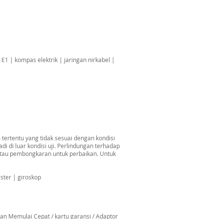
E1 | kompas elektrik | jaringan nirkabel |
 tertentu yang tidak sesuai dengan kondisi
i di luar kondisi uji. Perlindungan terhadap
atau pembongkaran untuk perbaikan. Untuk
ster | giroskop
uan Memulai Cepat / kartu garansi / Adaptor