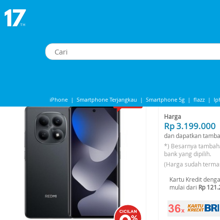
iaomi Redmi Note 15 4G 8/256GB - Black
Xiaomi Redmi Note 15 4G 8/256GB - Black
-12%*
iPhone
|
Smartphone Terjangkau
|
Smartphone 5g
|
flazz
|
Ip
Share to
iphone 13
|
IPhone 14
|
Samsung Note
Harga
Rp 3.199.000
dan dapatkan tamba
*) Besarnya tambah
bank yang dipilih.
(Harga sudah terma
Kartu Kredit deng
mulai dari
Rp 121.