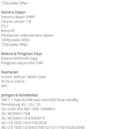
720p pada 30fps
Kamera Depan
Kamera depan 20MP
Ukuran sensor 1/4'
f/2,2
lensa 4P
Perekaman video kamera depan
1080p pada 30fps
720p pada 30fps
Baterai & Pengisian Daya
Baterai 6000mAh (typ)
Pengisian daya turbo 33W
Keamanan
Sensor sidik jari dalam layar
AI Face Unlock
NFC
Jaringan & Konektivitas
SIM 1 + Hybrid (SIM atau microSD) Dual standby
Mendukung 4G / 3G / 2G
2G: GSM: 850 900 1800 1900MHz
3G: WCDMA:1/5/8
3G: WCDMA:1/2/4/5/6/8/19
4G: LTE FDD:1/3/5/7/8/20/28
4G: LTE TDD:1/2/3/4/5/7/8/12/13/17/18/19/26/28/66