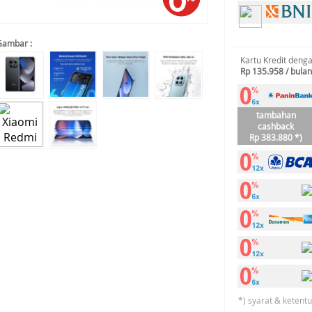
Gambar :
Kartu Kredit deng
Rp 135.958 / bulan
tambahan
cashback
Rp 383.880 *)
*) syarat & ketent