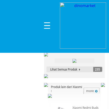
Home
>
Smartphone & Tablet
>
Smartphone
>
X
Kategori Produk :
Smartphone & Tablet
Lihat Semua Produk
235
Produk lain dari Xiaomi
:
Xiaomi Redmi Buds