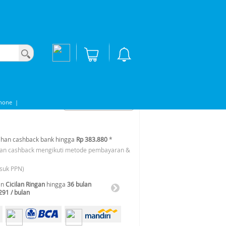
hone
|
han cashback bank hingga
Rp 383.880
*
an cashback mengikuti metode pembayaran &
suk PPN)
an
Cicilan Ringan
hingga
36 bulan
291 / bulan