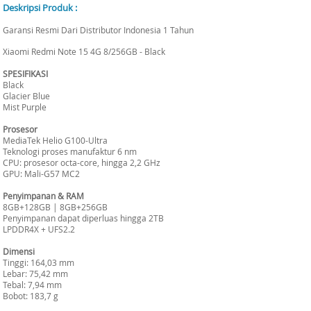
Deskripsi Produk :
Garansi Resmi Dari Distributor Indonesia 1 Tahun
Xiaomi Redmi Note 15 4G 8/256GB - Black
SPESIFIKASI
Black
Glacier Blue
Mist Purple
Prosesor
MediaTek Helio G100-Ultra
Teknologi proses manufaktur 6 nm
CPU: prosesor octa-core, hingga 2,2 GHz
GPU: Mali-G57 MC2
Penyimpanan & RAM
8GB+128GB | 8GB+256GB
Penyimpanan dapat diperluas hingga 2TB
LPDDR4X + UFS2.2
Dimensi
Tinggi: 164,03 mm
Lebar: 75,42 mm
Tebal: 7,94 mm
Bobot: 183,7 g