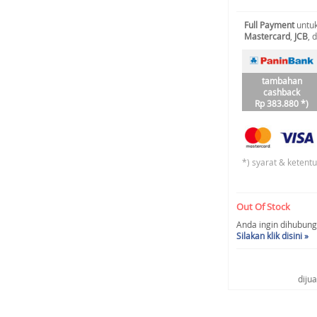
Full Payment
untuk
Mastercard
,
JCB
, 
tambahan
cashback
Rp 383.880 *)
*) syarat & ketent
Out Of Stock
Anda ingin dihubungi 
Silakan klik disini »
diju