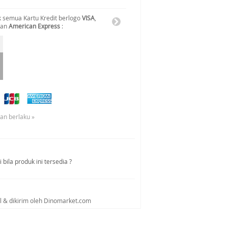
 semua Kartu Kredit berlogo
VISA
,
dan
American Express
:
uan berlaku »
bila produk ini tersedia ?
al & dikirim oleh Dinomarket.com