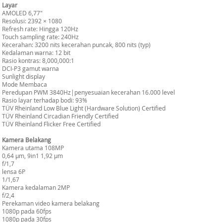
Layar
AMOLED 6,77"
Resolusi: 2392 × 1080
Refresh rate: Hingga 120Hz
Touch sampling rate: 240Hz
Kecerahan: 3200 nits kecerahan puncak, 800 nits (typ)
Kedalaman warna: 12 bit
Rasio kontras: 8,000,000:1
DCI-P3 gamut warna
Sunlight display
Mode Membaca
Peredupan PWM 3840Hz|penyesuaian kecerahan 16.000 level
Rasio layar terhadap bodi: 93%
TÜV Rheinland Low Blue Light (Hardware Solution) Certified
TÜV Rheinland Circadian Friendly Certified
TÜV Rheinland Flicker Free Certified
Kamera Belakang
Kamera utama 108MP
0,64 µm, 9in1 1,92 µm
f/1,7
lensa 6P
1/1,67
Kamera kedalaman 2MP
f/2,4
Perekaman video kamera belakang
1080p pada 60fps
1080p pada 30fps