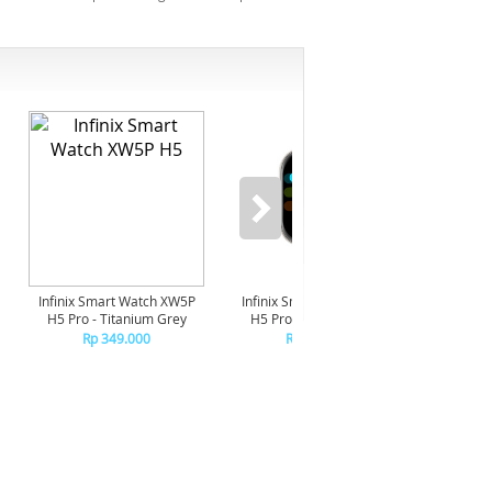
-6%
Infinix Smart Watch XW5P
Infinix Smart Watch XW5P
Yashi
H5 Pro - Titanium Grey
H5 Pro - Chrome Silver
Digita
Pin
Rp 349.000
Rp 349.000
R
R