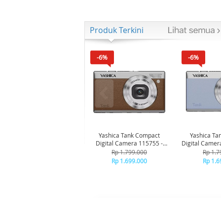
Produk Terkini
-6%
-6%
Yashica Tank Compact
Yashica Ta
Digital Camera 115755 -
Digital Camer
Brown
Bl
Rp 1.799.000
Rp 1.7
Rp 1.699.000
Rp 1.6