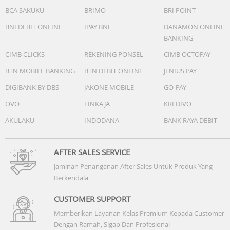
BCA SAKUKU
BRIMO
BRI POINT
BNI DEBIT ONLINE
IPAY BNI
DANAMON ONLINE
BANKING
CIMB CLICKS
REKENING PONSEL
CIMB OCTOPAY
BTN MOBILE BANKING
BTN DEBIT ONLINE
JENIUS PAY
DIGIBANK BY DBS
JAKONE MOBILE
GO-PAY
OVO
LINKAJA
KREDIVO
AKULAKU
INDODANA
BANK RAYA DEBIT
AFTER SALES SERVICE
Jaminan Penanganan After Sales Untuk Produk Yang
Berkendala
CUSTOMER SUPPORT
Memberikan Layanan Kelas Premium Kepada Customer
Dengan Ramah, Sigap Dan Profesional