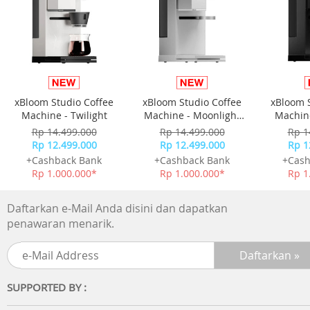
Nikmati kepraktisan dan kecepatan melakukan
pembayaran dengan Flazz, cukup dengan sekali tap maka
transaksi pembayaran sudah selesai.
Anda tak perlu membawa uang tunai dalam jumlah banya
juga tidak perlu menyimpan kembalian recehan, karena
xBloom Studio Coffee
xBloom Studio Coffee
xBloom 
Flazz dapat digunakan untuk pembayaran Tol di seluruh
Machine - Twilight
Machine - Moonlight
Machine
Indonesia, Parkir, F&B, Minimarket, Supermarket,
White
Rp 14.499.000
Rp 14.499.000
Rp 1
Hypermarket, SPBU, toko buku, tempat rekreasi,
Rp 12.499.000
Rp 12.499.000
Rp 1
transportasi umum (Transjakarta, MRT Jakarta, LRT,
+Cashback Bank
+Cashback Bank
+Cash
Commuter Line Jabodetabek), serta berbagai lini bisnis
Rp 1.000.000*
Rp 1.000.000*
Rp 1
lainnya di ratusan ribu outlet merchant yang tersebar di
seluruh Indonesia.
Daftarkan e-Mail Anda disini dan dapatkan
penawaran menarik.
SUPPORTED BY :