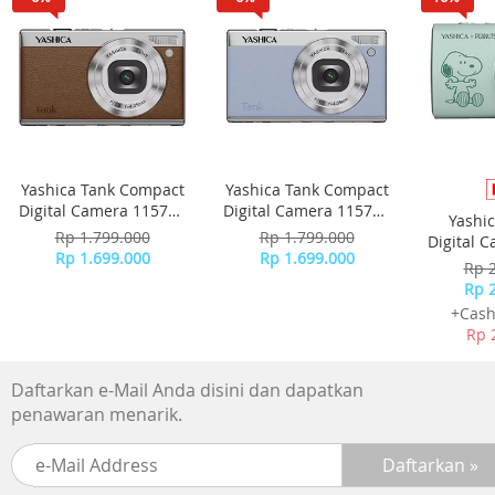
Yashica Tank Compact
Yashica Tank Compact
Digital Camera 115755
Digital Camera 115756
Yashi
- Brown
- Sky Blue
Rp 1.799.000
Rp 1.799.000
Digital 
Rp 1.699.000
Rp 1.699.000
-
Rp 
Rp 
+Cash
Rp 
Daftarkan e-Mail Anda disini dan dapatkan
penawaran menarik.