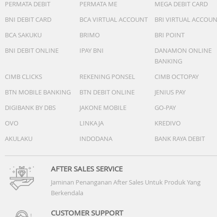
PERMATA DEBIT
PERMATA ME
MEGA DEBIT CARD
BNI DEBIT CARD
BCA VIRTUAL ACCOUNT
BRI VIRTUAL ACCOU
BCA SAKUKU
BRIMO
BRI POINT
BNI DEBIT ONLINE
IPAY BNI
DANAMON ONLINE
BANKING
CIMB CLICKS
REKENING PONSEL
CIMB OCTOPAY
BTN MOBILE BANKING
BTN DEBIT ONLINE
JENIUS PAY
DIGIBANK BY DBS
JAKONE MOBILE
GO-PAY
OVO
LINKAJA
KREDIVO
AKULAKU
INDODANA
BANK RAYA DEBIT
AFTER SALES SERVICE
Jaminan Penanganan After Sales Untuk Produk Yang
Berkendala
CUSTOMER SUPPORT