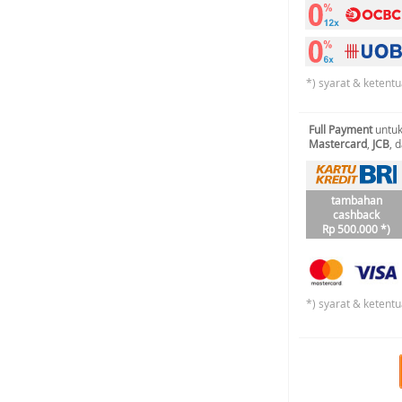
*) syarat & ketentu
Full Payment
untuk
Mastercard
,
JCB
, 
tambahan
cashback
Rp 500.000 *)
*) syarat & ketentu