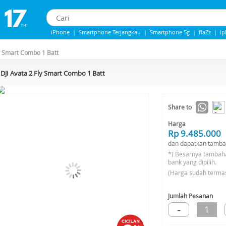
iPhone
|
Smartphone Terjangkau
|
Smartphone 5g
|
flaZz
|
I
iPhone 13
|
iphone 14
|
Samsung Note
ly Smart Combo 1 Batt
DJI Avata 2 Fly Smart Combo 1 Batt
-5%*
Share to
Harga
Rp 9.485.000
dan dapatkan tamba
*) Besarnya tambah
bank yang dipilih.
(Harga sudah terma
Jumlah Pesanan
-
1