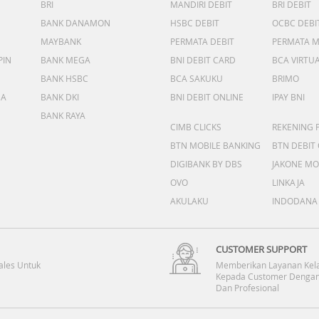
BRI
MANDIRI DEBIT
BRI DEBIT
BANK DANAMON
HSBC DEBIT
OCBC DEBI
MAYBANK
PERMATA DEBIT
PERMATA 
PIN
BANK MEGA
BNI DEBIT CARD
BCA VIRTU
BANK HSBC
BCA SAKUKU
BRIMO
DA
BANK DKI
BNI DEBIT ONLINE
IPAY BNI
BANK RAYA
CIMB CLICKS
REKENING 
BTN MOBILE BANKING
BTN DEBIT
DIGIBANK BY DBS
JAKONE MO
OVO
LINKAJA
AKULAKU
INDODANA
CUSTOMER SUPPORT
ales Untuk
Memberikan Layanan Kel
Kepada Customer Dengan
Dan Profesional