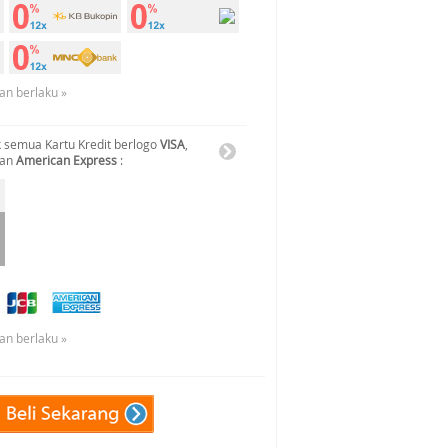
an berlaku »
 semua Kartu Kredit berlogo
VISA
,
dan
American Express
:
an berlaku »