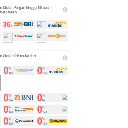
an
Cicilan Ringan
hingga
36 bulan
958 / bulan
an
Cicilan 0%
mulai dari