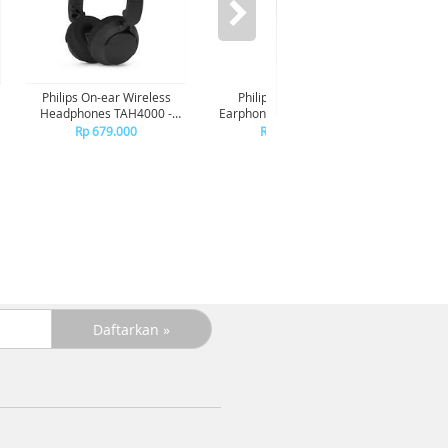
Philips On-ear Wireless
Philips In-ear wired
Phil
Headphones TAH4000 -
Earphone USB-C With mic
Earphon
Black
TAE2100 - Purple
TAE
Rp 679.000
Rp 149.000