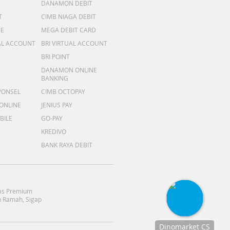
DANAMON DEBIT
T
CIMB NIAGA DEBIT
ME
MEGA DEBIT CARD
AL ACCOUNT
BRI VIRTUAL ACCOUNT
BRI POINT
DANAMON ONLINE
BANKING
PONSEL
CIMB OCTOPAY
 ONLINE
JENIUS PAY
BILE
GO-PAY
KREDIVO
BANK RAYA DEBIT
as Premium
 Ramah, Sigap
Dinomarket CS