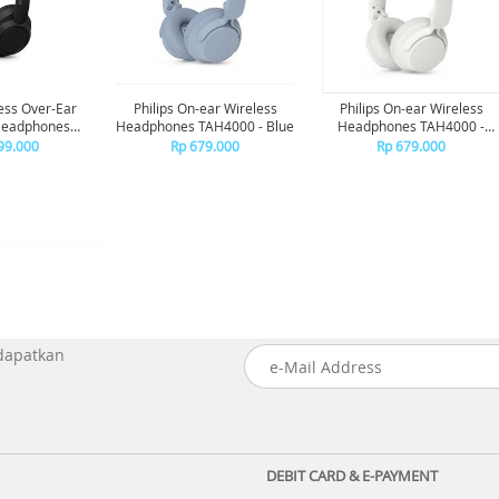
less Over-Ear
Philips On-ear Wireless
Philips On-ear Wireless
Headphones
Headphones TAH4000 - Blue
Headphones TAH4000 -
se Canceling
White
99.000
Rp 679.000
Rp 679.000
 - Black
 dapatkan
DEBIT CARD & E-PAYMENT