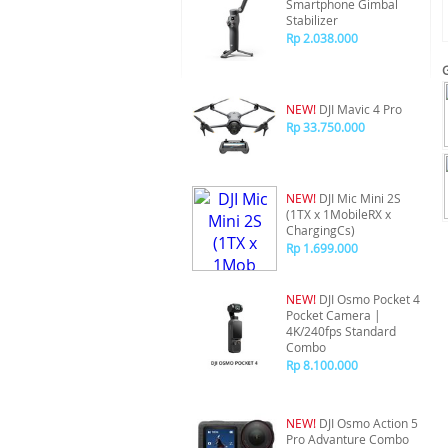
Smartphone Gimbal
Stabilizer
Rp 2.038.000
NEW!
DJI Mavic 4 Pro
Rp 33.750.000
NEW!
DJI Mic Mini 2S
(1TX x 1MobileRX x
ChargingCs)
Rp 1.699.000
NEW!
DJI Osmo Pocket 4
Pocket Camera |
4K/240fps Standard
Combo
Rp 8.100.000
NEW!
DJI Osmo Action 5
Pro Advanture Combo