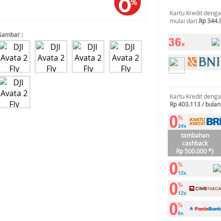
Kartu Kredit deng
mulai dari
Rp 344.
Gambar :
Kartu Kredit deng
Rp 403.113 / bulan
tambahan
cashback
Rp 500.000 *)