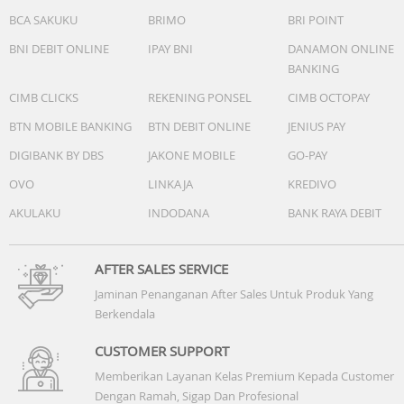
BCA SAKUKU
BRIMO
BRI POINT
BNI DEBIT ONLINE
IPAY BNI
DANAMON ONLINE
BANKING
CIMB CLICKS
REKENING PONSEL
CIMB OCTOPAY
BTN MOBILE BANKING
BTN DEBIT ONLINE
JENIUS PAY
DIGIBANK BY DBS
JAKONE MOBILE
GO-PAY
OVO
LINKAJA
KREDIVO
AKULAKU
INDODANA
BANK RAYA DEBIT
AFTER SALES SERVICE
Jaminan Penanganan After Sales Untuk Produk Yang
Berkendala
CUSTOMER SUPPORT
Memberikan Layanan Kelas Premium Kepada Customer
Dengan Ramah, Sigap Dan Profesional