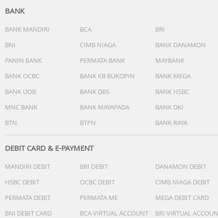
BANK
?? Dishwasher Safe
Lapisan granite premium tidak mudah terkelupas dan te
BANK MANDIRI
BCA
BRI
terjaga kilau elegannya, meskipun sering dicuci dengan
BNI
CIMB NIAGA
BANK DANAMON
mesin pencuci piring.
PANIN BANK
PERMATA BANK
MAYBANK
?? Food Grade Health Material
BANK OCBC
BANK KB BUKOPIN
BANK MEGA
Terbuat dari material food-grade berkualitas tinggi yang
BANK UOB
BANK DBS
BANK HSBC
tidak bereaksi dengan makanan, menjaga kandungan gizi
tetap utuh dalam setiap hidangan.
MNC BANK
BANK MAYAPADA
BANK DKI
BTN
BTPN
BANK RAYA
DEBIT CARD & E-PAYMENT
MANDIRI DEBIT
BRI DEBIT
DANAMON DEBIT
HSBC DEBIT
OCBC DEBIT
CIMB NIAGA DEBIT
PERMATA DEBIT
PERMATA ME
MEGA DEBIT CARD
BNI DEBIT CARD
BCA VIRTUAL ACCOUNT
BRI VIRTUAL ACCOU