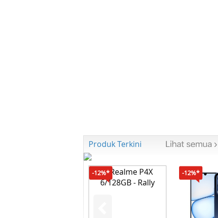
Produk Terkini
-12%*
-12%*