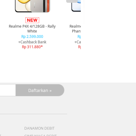
Infi
4/128GB 
Realme P4X 4/128GB - Rally
Realme P4X 4/128GB -
R
White
Phantom Navy Blue
R
Rp 2.599.000
Rp 2.599.000
+C
+Cashback Bank
+Cashback Bank
R
Rp 311.880*
Rp 311.880*
DANAMON DEBIT