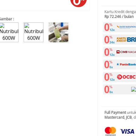
Kartu Kredit deng
Rp 72.246 / bulan
Gambar :
Full Payment
untuk
Mastercard
,
JCB
, 