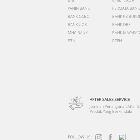
BNI
CIMB NIAGA
PANIN BANK
PERMATA BANK
BANK OCBC
BANK KB BUKO
BANK UOB
BANK DBS
MNC BANK
BANK MAYAPA
BTN
BTPN
AFTER SALES SERVICE
Jaminan Penanganan After S
Produk Yang Berkendala
FOLLOW US :