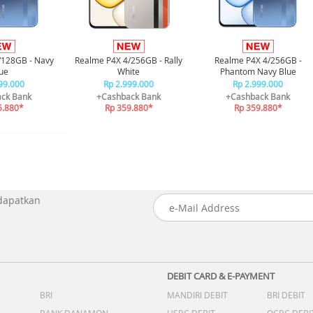
/128GB - Navy
Realme P4X 4/256GB - Rally
Realme P4X 4/256GB -
ue
White
Phantom Navy Blue
99.000
Rp 2.999.000
Rp 2.999.000
ck Bank
+Cashback Bank
+Cashback Bank
5.880*
Rp 359.880*
Rp 359.880*
 dapatkan
DEBIT CARD & E-PAYMENT
BRI
MANDIRI DEBIT
BRI DEBIT