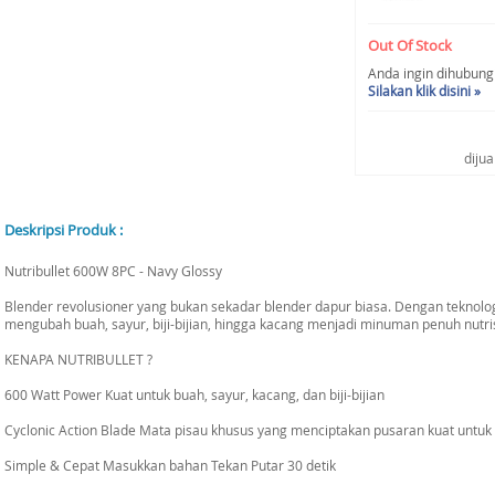
Out Of Stock
Anda ingin dihubungi 
Silakan klik disini »
diju
Deskripsi Produk :
Nutribullet 600W 8PC - Navy Glossy
Blender revolusioner yang bukan sekadar blender dapur biasa. Dengan teknologi
mengubah buah, sayur, biji-bijian, hingga kacang menjadi minuman penuh nutris
KENAPA NUTRIBULLET ?
600 Watt Power Kuat untuk buah, sayur, kacang, dan biji-bijian
Cyclonic Action Blade Mata pisau khusus yang menciptakan pusaran kuat untuk ha
Simple & Cepat Masukkan bahan Tekan Putar 30 detik