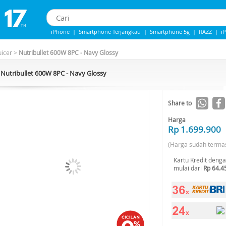
iPhone
|
Smartphone Terjangkau
|
Smartphone 5g
|
flAZZ
|
i
Iphone 13
|
Iphone 14
|
Samsung Note
uicer
>
Nutribullet 600W 8PC - Navy Glossy
Nutribullet 600W 8PC - Navy Glossy
Share to
Harga
Rp 1.699.900
(Harga sudah terma
Kartu Kredit deng
mulai dari
Rp 64.4