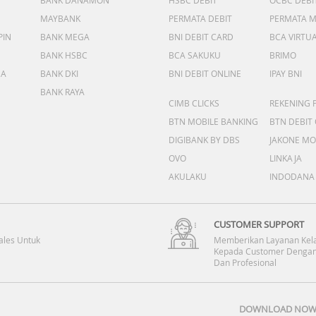
BANK DANAMON
HSBC DEBIT
OCBC DEBI
MAYBANK
PERMATA DEBIT
PERMATA 
PIN
BANK MEGA
BNI DEBIT CARD
BCA VIRTU
BANK HSBC
BCA SAKUKU
BRIMO
DA
BANK DKI
BNI DEBIT ONLINE
IPAY BNI
BANK RAYA
CIMB CLICKS
REKENING 
BTN MOBILE BANKING
BTN DEBIT
DIGIBANK BY DBS
JAKONE MO
OVO
LINKAJA
AKULAKU
INDODANA
CUSTOMER SUPPORT
ales Untuk
Memberikan Layanan Kel
Kepada Customer Dengan
Dan Profesional
DOWNLOAD NOW 