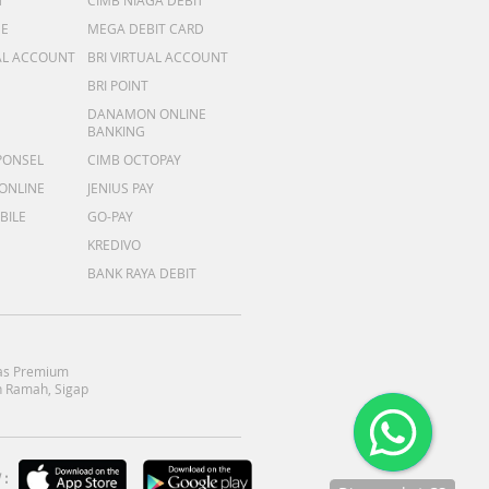
T
CIMB NIAGA DEBIT
ME
MEGA DEBIT CARD
AL ACCOUNT
BRI VIRTUAL ACCOUNT
BRI POINT
DANAMON ONLINE
BANKING
PONSEL
CIMB OCTOPAY
 ONLINE
JENIUS PAY
BILE
GO-PAY
KREDIVO
BANK RAYA DEBIT
as Premium
 Ramah, Sigap
: