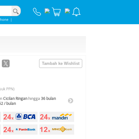
Phone
|
suk PPN)
an
Cicilan Ringan
hingga
36 bulan
52 / bulan