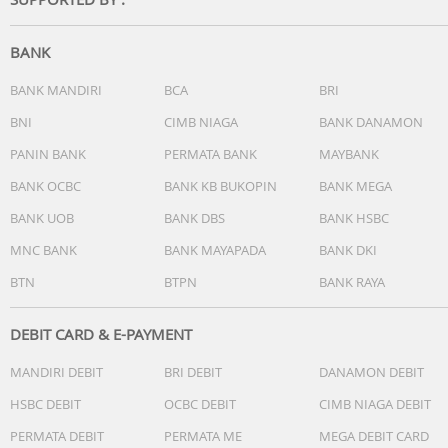
Wall Charger
Daya
33W (max)
BANK
Port I/O
USB-C
BANK MANDIRI
BCA
BRI
Fitur
BNI
CIMB NIAGA
BANK DANAMON
Supports QC, PD and PPS protocols
PANIN BANK
PERMATA BANK
MAYBANK
Dimensi
32.2 x 32.2 x 50.5mm
BANK OCBC
BANK KB BUKOPIN
BANK MEGA
Lainnya
BANK UOB
BANK DBS
BANK HSBC
Main Material (Outer)
PCR
MNC BANK
BANK MAYAPADA
BANK DKI
BTN
BTPN
BANK RAYA
Output Parameters
Input: 100-240V~, 50/60Hz, 0.8A
Output: 5.0V?3.0A 15.0W/9.0V?3.0A 27.0W Max/11.0V?3.0A
DEBIT CARD & E-PAYMENT
33.0W Max/12.0V?1.5A 18.0W
MANDIRI DEBIT
BRI DEBIT
DANAMON DEBIT
HSBC DEBIT
OCBC DEBIT
CIMB NIAGA DEBIT
PERMATA DEBIT
PERMATA ME
MEGA DEBIT CARD