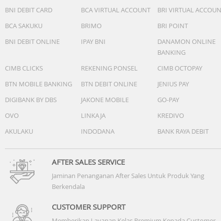
BNI DEBIT CARD
BCA VIRTUAL ACCOUNT
BRI VIRTUAL ACCOU
BCA SAKUKU
BRIMO
BRI POINT
BNI DEBIT ONLINE
IPAY BNI
DANAMON ONLINE
BANKING
CIMB CLICKS
REKENING PONSEL
CIMB OCTOPAY
BTN MOBILE BANKING
BTN DEBIT ONLINE
JENIUS PAY
DIGIBANK BY DBS
JAKONE MOBILE
GO-PAY
OVO
LINKAJA
KREDIVO
AKULAKU
INDODANA
BANK RAYA DEBIT
AFTER SALES SERVICE
Jaminan Penanganan After Sales Untuk Produk Yang
Berkendala
CUSTOMER SUPPORT
Memberikan Layanan Kelas Premium Kepada Customer