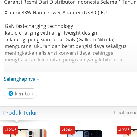
Garansi Resmi Dari Distributor Indonesia Selama 1 Tahun
Xiaomi 33W Nano Power Adapter (USB-C) EU
GaN fast-charging technology
Rapid charging with a lightweight design
Teknologi pengisian cepat GaN (Gallium Nitrida)
mengurangi ukuran dan berat pengisi daya sekaligus
meningkatkan efisiensi konversi daya, sehingga
menghasilkan kecepatan pengisian yang lebih cepat.
One adapter compatible with multiple devices
Selengkapnya »
Compatible with mainstream brands
Dipasangkan dengan kabel USB Xiaomi, perangkat ini
menyediakan pengisian daya cepat hingga 33W untuk
ponsel pintar dan tablet Xiaomi.
Produk Terkini
Chip pintar terintegrasi ini secara otomatis mendeteksi
perangkat yang terhubung dan mendukung protokol
pengisian cepat QC/PD/PPS. Chip ini tidak hanya
-12%*
-12%*
-12%*
dioptimalkan untuk produk Xiaomi, tetapi juga kompatibe