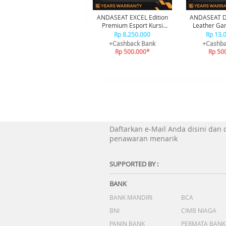
ANDASEAT EXCEL Edition
ANDASEAT D
Premium Esport Kursi
Leather Gam
Gaming Chair
Bl
Rp 8.250.000
Rp 13.
+Cashback Bank
+Cashba
Rp 500.000*
Rp 50
Daftarkan e-Mail Anda disini dan
penawaran menarik
SUPPORTED BY :
BANK
BANK MANDIRI
BCA
BNI
CIMB NIAGA
PANIN BANK
PERMATA BANK