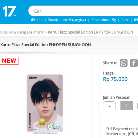
iPhone
|
Smartphone Terjangkau
|
Smartphone 5g
|
flazz
|
iP
iphone 13
|
iPhone 14
|
Samsung Note
 Mulia & Uang Elektronik
>
Kartu Flazz Special Edition ENHYPEN SUNGHOON
Kartu Flazz Special Edition ENHYPEN SUNGHOON
Share to
Harga
Rp 75.000
Jumlah Pesanan
-
1
Full Payment
untuk
Mastercard
,
JCB
, 