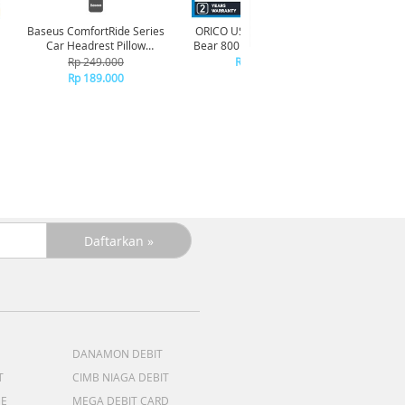
Baseus ComfortRide Series
ORICO USB Neck Fan Maka
ORICO
Car Headrest Pillow
Bear 800mAh - GXZ-F1013 -
S
CNTZ000013 - Gray
BROWN
Rp 249.000
Rp 113.000
Rp 189.000
DANAMON DEBIT
T
CIMB NIAGA DEBIT
ME
MEGA DEBIT CARD