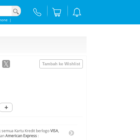
hone
|
+
 semua Kartu Kredit berlogo
VISA
,
dan
American Express
: