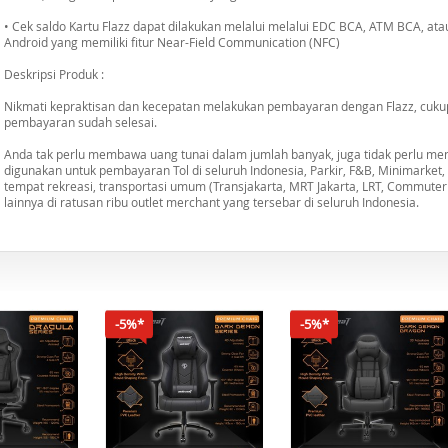
• Cek saldo Kartu Flazz dapat dilakukan melalui melalui EDC BCA, ATM BCA, at
Android yang memiliki fitur Near-Field Communication (NFC)
Deskripsi Produk :
Nikmati kepraktisan dan kecepatan melakukan pembayaran dengan Flazz, cukup
pembayaran sudah selesai.
Anda tak perlu membawa uang tunai dalam jumlah banyak, juga tidak perlu me
digunakan untuk pembayaran Tol di seluruh Indonesia, Parkir, F&B, Minimarket
tempat rekreasi, transportasi umum (Transjakarta, MRT Jakarta, LRT, Commuter L
lainnya di ratusan ribu outlet merchant yang tersebar di seluruh Indonesia.
-5%*
-5%*