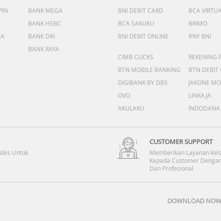
PIN
BANK MEGA
BNI DEBIT CARD
BCA VIRTU
BANK HSBC
BCA SAKUKU
BRIMO
DA
BANK DKI
BNI DEBIT ONLINE
IPAY BNI
BANK RAYA
CIMB CLICKS
REKENING 
BTN MOBILE BANKING
BTN DEBIT
DIGIBANK BY DBS
JAKONE MO
OVO
LINKAJA
AKULAKU
INDODANA
CUSTOMER SUPPORT
ales Untuk
Memberikan Layanan Kel
Kepada Customer Dengan
Dan Profesional
DOWNLOAD NOW 