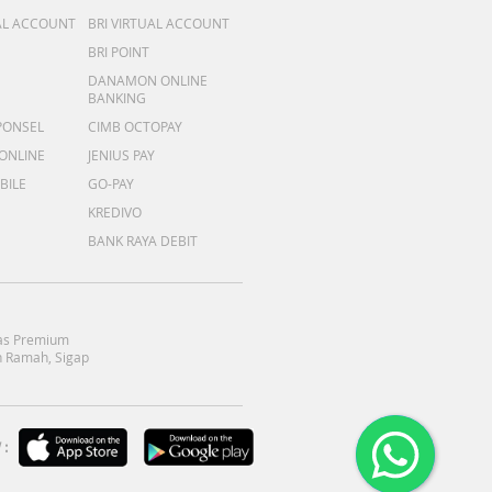
AL ACCOUNT
BRI VIRTUAL ACCOUNT
BRI POINT
DANAMON ONLINE
BANKING
PONSEL
CIMB OCTOPAY
 ONLINE
JENIUS PAY
BILE
GO-PAY
KREDIVO
BANK RAYA DEBIT
as Premium
 Ramah, Sigap
: