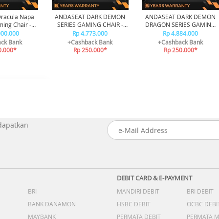
racula Napa
ANDASEAT DARK DEMON
ANDASEAT DARK DEMON
ing Chair -
SERIES GAMING CHAIR -
DRAGON SERIES GAMING
ack
BLACK
CHAIR - BLACK
000.000
Rp 4.773.000
Rp 4.884.000
ck Bank
+Cashback Bank
+Cashback Bank
0.000*
Rp 250.000*
Rp 250.000*
 dapatkan
DEBIT CARD & E-PAYMENT
BRI
MANDIRI DEBIT
BRI DEBIT
BANK DANAMON
HSBC DEBIT
OCBC DEBI
MAYBANK
PERMATA DEBIT
PERMATA 