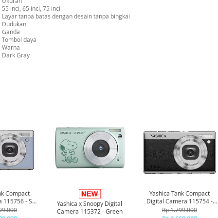
Ukuran
55 inci, 65 inci, 75 inci
Layar tanpa batas dengan desain tanpa bingkai
Dudukan
Ganda
Tombol daya
Warna
Dark Gray
-6%
nk Compact
Yashica Tank Compact
a 115756 - Sky
Digital Camera 115754 -
Yashica x Snoopy Digital
ue
Black
99.000
Rp 1.799.000
Camera 115372 - Green