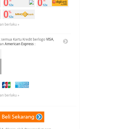
an berlaku »
 semua Kartu Kredit berlogo
VISA
,
dan
American Express
:
an berlaku »