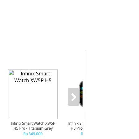
-6%
Infinix Smart Watch XW5P
Infinix Smart Watch XW5P
Yashi
H5 Pro - Titanium Grey
H5 Pro - Chrome Silver
Digita
Pin
Rp 349.000
Rp 349.000
R