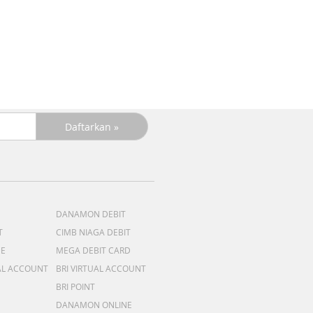
R
DANAMON DEBIT
T
CIMB NIAGA DEBIT
ME
MEGA DEBIT CARD
AL ACCOUNT
BRI VIRTUAL ACCOUNT
BRI POINT
DANAMON ONLINE