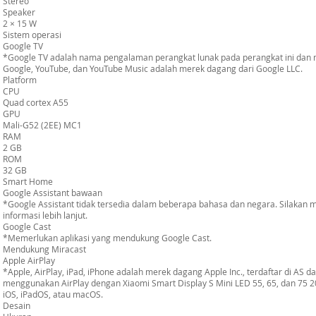
Stereo
Speaker
2 × 15 W
Sistem operasi
Google TV
*Google TV adalah nama pengalaman perangkat lunak pada perangkat ini dan
Google, YouTube, dan YouTube Music adalah merek dagang dari Google LLC.
Platform
CPU
Quad cortex A55
GPU
Mali-G52 (2EE) MC1
RAM
2 GB
ROM
32 GB
Smart Home
Google Assistant bawaan
*Google Assistant tidak tersedia dalam beberapa bahasa dan negara. Silakan m
informasi lebih lanjut.
Google Cast
*Memerlukan aplikasi yang mendukung Google Cast.
Mendukung Miracast
Apple AirPlay
*Apple, AirPlay, iPad, iPhone adalah merek dagang Apple Inc., terdaftar di AS d
menggunakan AirPlay dengan Xiaomi Smart Display S Mini LED 55, 65, dan 75 
iOS, iPadOS, atau macOS.
Desain