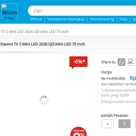
iPhone
|
Smartphone Terjangkau
|
Smartphone 5g
|
FlaZz
|
I
IPhone 13
|
iPhone 14
|
Samsung Note
 TV S Mini LED 2026 QD-Mini LED 75 Inch
Xiaomi TV S Mini LED 2026 QD-Mini LED 75 Inch
-6%*
Share to
Harga
Rp
Rp 14.999.000
dan dapatkan tamba
*) Besarnya tambah
bank yang dipilih.
(Harga sudah terma
Jumlah Pesanan
-
1