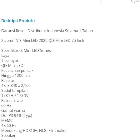
diju
Deskripsi Produk :
Garansi Resmi Distributor Indonesia Selama 1 Tahun
Xiaomi TV S Mini LED 2026 QD-Mini LED 75 Inch
Spesifikasi S Mini LED Series
Layar
Tipe layar
QD-Mini LED
Kecerahan puncak
Hingga 1200 nits
Resolusi
4K, 3,840 x 2,160
Sudut tampilan
178°(H)/ 178°(V)
Refresh rate
60 Hz
Gamut warna
DCI-P3 94% (Typ.)
MEMC
4K 60 Hz
Mendukung HDR10+, HLG, Filmmaker
Speaker