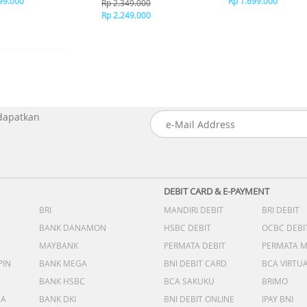
99.000
Rp 1.699.000
Rp 2.349.000
Rp 2.249.000
 dapatkan
DEBIT CARD & E-PAYMENT
BRI
MANDIRI DEBIT
BRI DEBIT
BANK DANAMON
HSBC DEBIT
OCBC DEBI
MAYBANK
PERMATA DEBIT
PERMATA 
PIN
BANK MEGA
BNI DEBIT CARD
BCA VIRTU
BANK HSBC
BCA SAKUKU
BRIMO
DA
BANK DKI
BNI DEBIT ONLINE
IPAY BNI