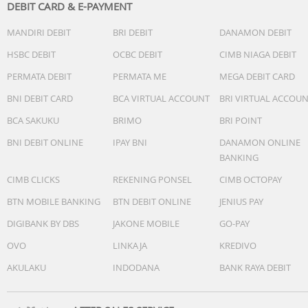
perjalanan audio Anda.
DEBIT CARD & E-PAYMENT
MANDIRI DEBIT
BRI DEBIT
DANAMON DEBIT
Small in Size, Big in Brilliance
Three Voice Tone Presets To Match Your Style
HSBC DEBIT
OCBC DEBIT
CIMB NIAGA DEBIT
Mode Regular (standar) menghasilkan audio yang bersih,
PERMATA DEBIT
PERMATA ME
MEGA DEBIT CARD
alami, dan seimbang; mode Rich memberikan penekanan
ekstra pada nada rendah (low) untuk suara yang lebih
BNI DEBIT CARD
BCA VIRTUAL ACCOUNT
BRI VIRTUAL ACCOU
berisi dan bertenaga; sedangkan mode Bright menonjolk
BCA SAKUKU
BRIMO
BRI POINT
nada tinggi (high), memberikan kejelasan dan kilau ekstra
pada suara Anda.
BNI DEBIT ONLINE
IPAY BNI
DANAMON ONLINE
BANKING
Basic: Pure Indoor Sound
CIMB CLICKS
REKENING PONSEL
CIMB OCTOPAY
Tingkat peredam bising Basic sangat ideal untuk
pengaturan dalam ruangan yang tenang, mengurangi
BTN MOBILE BANKING
BTN DEBIT ONLINE
JENIUS PAY
suara kipas, AC, dan gema sambil tetap menjaga kejernih
DIGIBANK BY DBS
JAKONE MOBILE
GO-PAY
vokal.
OVO
LINKAJA
KREDIVO
Strong: Clear Amidst Noise
AKULAKU
INDODANA
BANK RAYA DEBIT
Tingkat peredam bising Strong sangat unggul di lingkung
yang bising, secara signifikan memotong suara sekitar
untuk vokal yang lebih jelas.