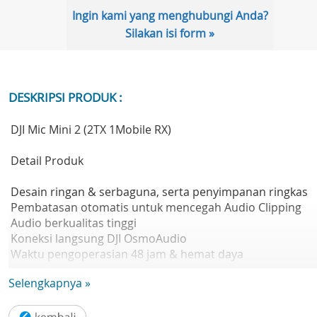
Ingin kami yang menghubungi Anda?
Silakan isi form »
DESKRIPSI PRODUK :
DJI Mic Mini 2 (2TX 1Mobile RX)
Detail Produk
Desain ringan & serbaguna, serta penyimpanan ringkas
Pembatasan otomatis untuk mencegah Audio Clipping
Audio berkualitas tinggi
Koneksi langsung DJI OsmoAudio
Waktu pengoperasian 48 jam & hemat daya
Selengkapnya »
DJI Mic Mini 2 adalah mikrofon nirkabel ringkas dengan
penutup magnetik warna-warni yang cocok dengan