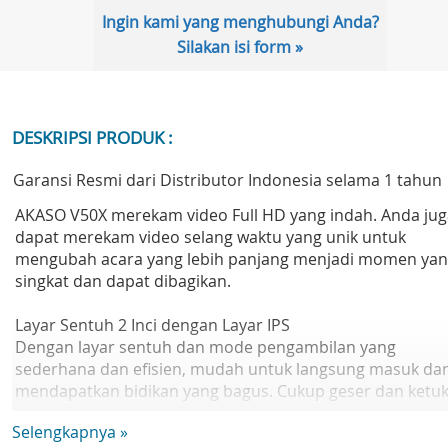
Ingin kami yang menghubungi Anda?
Silakan isi form »
DESKRIPSI PRODUK :
Garansi Resmi dari Distributor Indonesia selama 1 tahun
AKASO V50X merekam video Full HD yang indah. Anda jug
dapat merekam video selang waktu yang unik untuk
mengubah acara yang lebih panjang menjadi momen ya
singkat dan dapat dibagikan.
Layar Sentuh 2 Inci dengan Layar IPS
Dengan layar sentuh dan mode pengambilan yang
sederhana dan efisien, mudah untuk langsung masuk da
mendapatkan bidikan yang bagus. Cukup geser dan ketuk
Selengkapnya »
Stabilisasi Video Halus