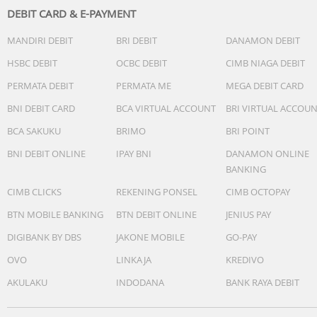
1 x Protective Backdoor
DEBIT CARD & E-PAYMENT
1x Kabel USB
MANDIRI DEBIT
BRI DEBIT
DANAMON DEBIT
1x Lens Cloth
1x Panduan Referensi Cepat
HSBC DEBIT
OCBC DEBIT
CIMB NIAGA DEBIT
Others
PERMATA DEBIT
PERMATA ME
MEGA DEBIT CARD
BNI DEBIT CARD
BCA VIRTUAL ACCOUNT
BRI VIRTUAL ACCOU
BCA SAKUKU
BRIMO
BRI POINT
BNI DEBIT ONLINE
IPAY BNI
DANAMON ONLINE
BANKING
CIMB CLICKS
REKENING PONSEL
CIMB OCTOPAY
BTN MOBILE BANKING
BTN DEBIT ONLINE
JENIUS PAY
DIGIBANK BY DBS
JAKONE MOBILE
GO-PAY
OVO
LINKAJA
KREDIVO
AKULAKU
INDODANA
BANK RAYA DEBIT