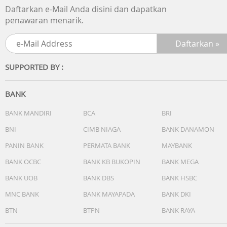
Remote tidak tahan air.
Daftarkan e-Mail Anda disini dan dapatkan
penawaran menarik.
Spesifikasi :
4K/30fps, 20MP
180 Min Record Time
2-inch Touch Screen with IPS Display
SUPPORTED BY :
170° Wide-angle Lens
4 x Zoom
Superb Image Stabilization
BANK
In The Box :
BANK MANDIRI
BCA
BRI
1x AKASO V50X Action Camera/ Baterai
BNI
CIMB NIAGA
BANK DANAMON
2x 1350mAh
1x Pengisi Daya Baterai
PANIN BANK
PERMATA BANK
MAYBANK
1x Casing Tahan Air
BANK OCBC
BANK KB BUKOPIN
BANK MEGA
1x Remote Control
BANK UOB
BANK DBS
BANK HSBC
1x Sepeda Stand
10x Mount
MNC BANK
BANK MAYAPADA
BANK DKI
2x Helm Mount
BTN
BTPN
BANK RAYA
1x Perban
5x Tethers