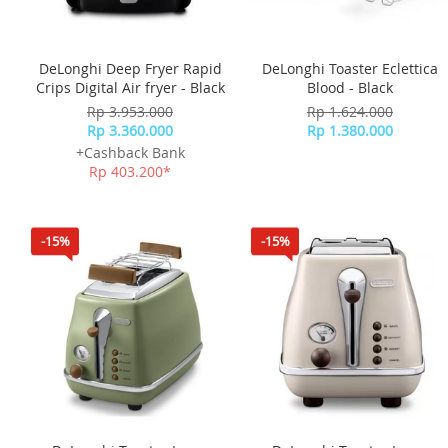
DeLonghi Deep Fryer Rapid
DeLonghi Toaster Eclettica
Crips Digital Air fryer - Black
Blood - Black
Rp 3.953.000
Rp 1.624.000
Rp 3.360.000
Rp 1.380.000
+Cashback Bank
Rp 403.200*
-15%
-15%