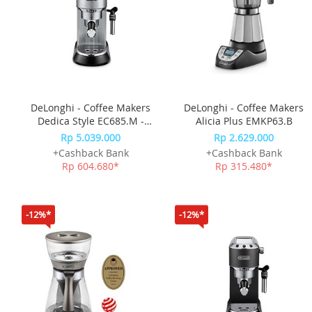
DeLonghi - Coffee Makers
DeLonghi - Coffee Makers
Dedica Style EC685.M -
Alicia Plus EMKP63.B
Silver
Rp 5.039.000
Rp 2.629.000
+Cashback Bank
+Cashback Bank
Rp 604.680*
Rp 315.480*
-12%*
-12%*