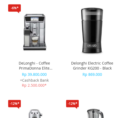
-6%*
DeLonghi - Coffee
Delonghi Electric Coffee
PrimaDonna Elite
Grinder KG200 - Black
ECAM650.85.MS
Rp 39.800.000
Rp 869.000
+Cashback Bank
Rp 2.500.000*
-12%*
-12%*