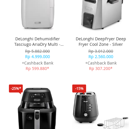
DeLonghi Dehumidifier
DeLonghi DeepFryer Deep
Tasciugo AriaDry Multi -
Fryer Cool Zone - SIlver
White
Rp 5.882.000
Rp 3.012.000
Rp 4.999.000
Rp 2.560.000
+Cashback Bank
+Cashback Bank
Rp 599.880*
Rp 307.200*
-25%*
-15%