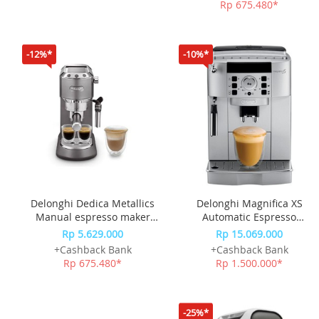
Rp 675.480*
-12%*
-10%*
Delonghi Dedica Metallics
Delonghi Magnifica XS
Manual espresso maker
Automatic Espresso
EC785.GY
Machine Cappuccino Maker
Rp 5.629.000
Rp 15.069.000
ECAM22.110.SB
+Cashback Bank
+Cashback Bank
Rp 675.480*
Rp 1.500.000*
-25%*