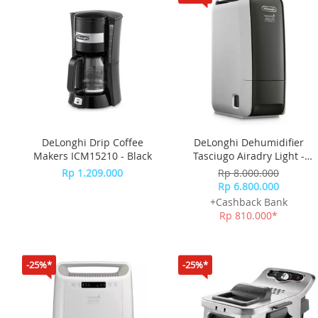
DeLonghi Drip Coffee
DeLonghi Dehumidifier
Makers ICM15210 - Black
Tasciugo Airadry Light -
Silver
Rp 1.209.000
Rp 8.000.000
Rp 6.800.000
+Cashback Bank
Rp 810.000*
-25%*
-25%*