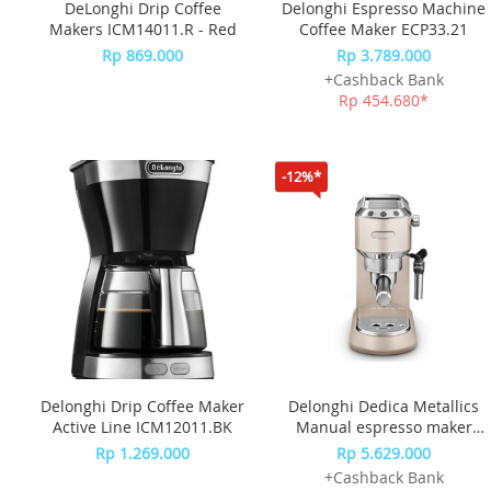
DeLonghi Drip Coffee
Delonghi Espresso Machine
Makers ICM14011.R - Red
Coffee Maker ECP33.21
Rp 869.000
Rp 3.789.000
+Cashback Bank
Rp 454.680*
-12%*
Delonghi Drip Coffee Maker
Delonghi Dedica Metallics
Active Line ICM12011.BK
Manual espresso maker
EC785.BG
Rp 1.269.000
Rp 5.629.000
+Cashback Bank