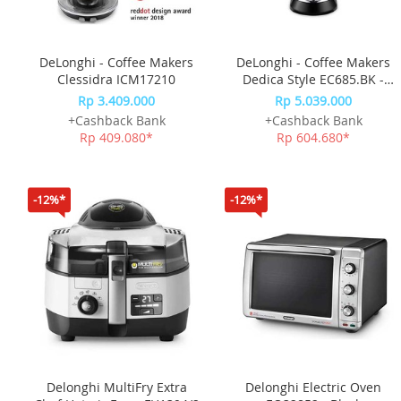
DeLonghi - Coffee Makers
DeLonghi - Coffee Makers
Clessidra ICM17210
Dedica Style EC685.BK -
Black
Rp 3.409.000
Rp 5.039.000
+Cashback Bank
+Cashback Bank
Rp 409.080*
Rp 604.680*
-12%*
-12%*
Delonghi MultiFry Extra
Delonghi Electric Oven