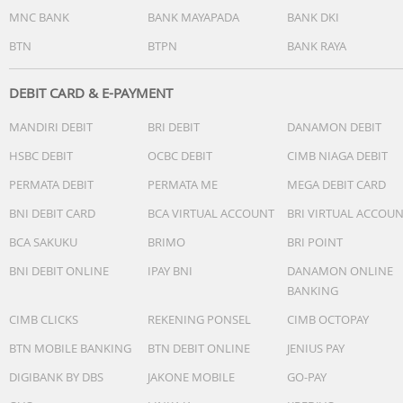
MNC BANK
BANK MAYAPADA
BANK DKI
BTN
BTPN
BANK RAYA
DEBIT CARD & E-PAYMENT
MANDIRI DEBIT
BRI DEBIT
DANAMON DEBIT
HSBC DEBIT
OCBC DEBIT
CIMB NIAGA DEBIT
PERMATA DEBIT
PERMATA ME
MEGA DEBIT CARD
BNI DEBIT CARD
BCA VIRTUAL ACCOUNT
BRI VIRTUAL ACCOU
BCA SAKUKU
BRIMO
BRI POINT
BNI DEBIT ONLINE
IPAY BNI
DANAMON ONLINE
BANKING
CIMB CLICKS
REKENING PONSEL
CIMB OCTOPAY
BTN MOBILE BANKING
BTN DEBIT ONLINE
JENIUS PAY
DIGIBANK BY DBS
JAKONE MOBILE
GO-PAY