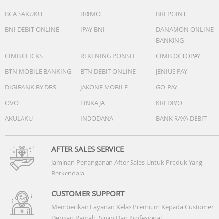
BCA SAKUKU
BRIMO
BRI POINT
BNI DEBIT ONLINE
IPAY BNI
DANAMON ONLINE
BANKING
CIMB CLICKS
REKENING PONSEL
CIMB OCTOPAY
BTN MOBILE BANKING
BTN DEBIT ONLINE
JENIUS PAY
DIGIBANK BY DBS
JAKONE MOBILE
GO-PAY
OVO
LINKAJA
KREDIVO
AKULAKU
INDODANA
BANK RAYA DEBIT
AFTER SALES SERVICE
Jaminan Penanganan After Sales Untuk Produk Yang
Berkendala
CUSTOMER SUPPORT
Memberikan Layanan Kelas Premium Kepada Customer
Dengan Ramah, Sigap Dan Profesional