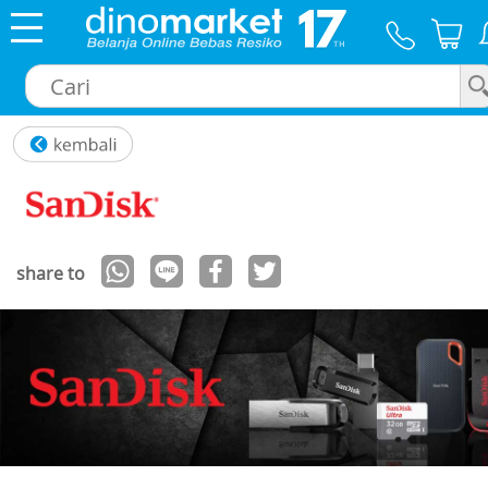
×
share to