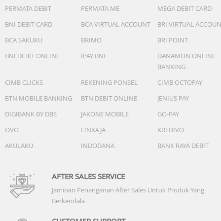
PERMATA DEBIT
PERMATA ME
MEGA DEBIT CARD
BNI DEBIT CARD
BCA VIRTUAL ACCOUNT
BRI VIRTUAL ACCOU
BCA SAKUKU
BRIMO
BRI POINT
BNI DEBIT ONLINE
IPAY BNI
DANAMON ONLINE
BANKING
CIMB CLICKS
REKENING PONSEL
CIMB OCTOPAY
BTN MOBILE BANKING
BTN DEBIT ONLINE
JENIUS PAY
DIGIBANK BY DBS
JAKONE MOBILE
GO-PAY
OVO
LINKAJA
KREDIVO
AKULAKU
INDODANA
BANK RAYA DEBIT
AFTER SALES SERVICE
Jaminan Penanganan After Sales Untuk Produk Yang
Berkendala
CUSTOMER SUPPORT