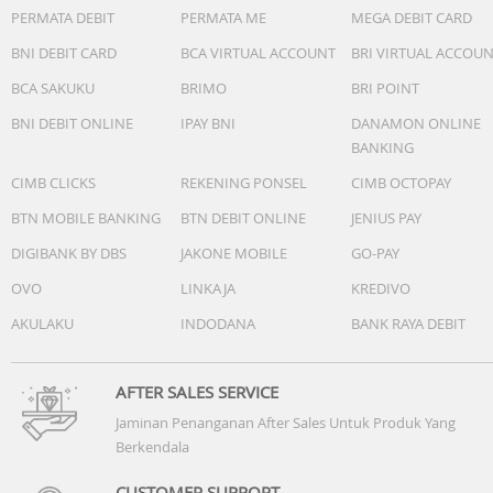
fungsi
PERMATA DEBIT
PERMATA ME
MEGA DEBIT CARD
Tingkat tahan air
BNI DEBIT CARD
BCA VIRTUAL ACCOUNT
BRI VIRTUAL ACCOU
10 ATM tahan air
BCA SAKUKU
BRIMO
BRI POINT
Konektivitas
BNI DEBIT ONLINE
IPAY BNI
DANAMON ONLINE
NFC
BANKING
Didukung
CIMB CLICKS
REKENING PONSEL
CIMB OCTOPAY
Bluetooth
BTN MOBILE BANKING
BTN DEBIT ONLINE
JENIUS PAY
2.4 GHz, mendukung BT5.2 dan BR + BLE
DIGIBANK BY DBS
JAKONE MOBILE
GO-PAY
OVO
LINKAJA
KREDIVO
PengisianUKURAN
48.5 mm × 48.5 mm × 13 mm
AKULAKU
INDODANA
BANK RAYA DEBIT
Mikrofon
Tersedia
AFTER SALES SERVICE
Jaminan Penanganan After Sales Untuk Produk Yang
Pengeras Suara
Berkendala
Tersedia
CUSTOMER SUPPORT