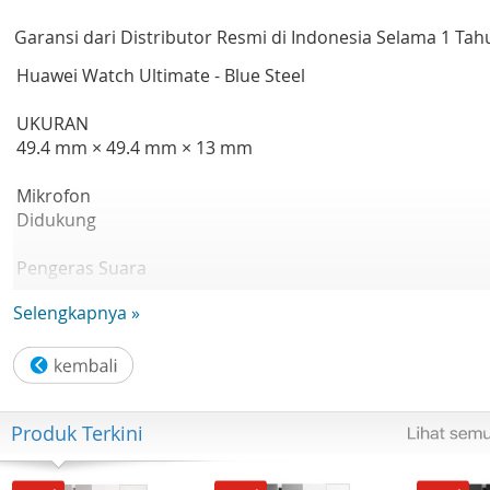
Garansi dari Distributor Resmi di Indonesia Selama 1 Tah
Huawei Watch Ultimate - Blue Steel
UKURAN
49.4 mm × 49.4 mm × 13 mm
Mikrofon
Didukung
Pengeras Suara
Didukung
Selengkapnya »
Berat
Sekitar 78 g (tidak termasuk tali)
TAMPILAN
Produk Terkini
Ukuran
Layar warna AMOLED LTPO 1.5 inci
Resolusi