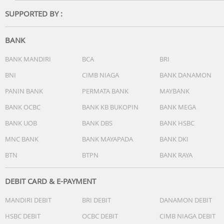
SUPPORTED BY :
SENSOR
Accelerometer sensor
Gyroscope sensor
BANK
Magnetometer sensor
Optical heart rate sensor
BANK MANDIRI
BCA
BRI
Barometer sensor
BNI
CIMB NIAGA
BANK DANAMON
Temperature sensor
PANIN BANK
PERMATA BANK
MAYBANK
Depth sensor
Ambient light sensor
BANK OCBC
BANK KB BUKOPIN
BANK MEGA
BANK UOB
BANK DBS
BANK HSBC
Port Pengisian
Pengisian daya nirkabel
MNC BANK
BANK MAYAPADA
BANK DKI
BTN
BTPN
BANK RAYA
Persyaratan Sistem
Android 8.0 atau lebih baru
iOS 13.0 atau lebih baru
DEBIT CARD & E-PAYMENT
MANDIRI DEBIT
BRI DEBIT
DANAMON DEBIT
Tombol
Tiga tombol: tombol bantuan, kenop berputar, tombol
HSBC DEBIT
OCBC DEBIT
CIMB NIAGA DEBIT