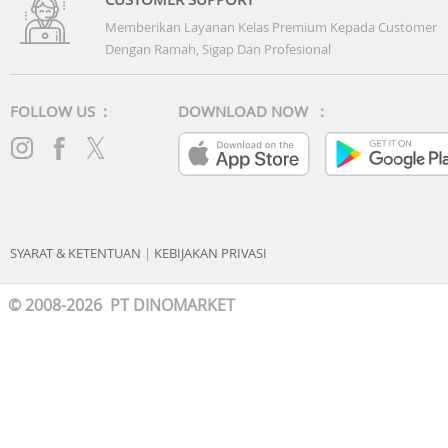
Berat
Memberikan Layanan Kelas Premium Kepada Customer
Sekitar 76 g (tidak termasuk tali)
Dengan Ramah, Sigap Dan Profesional
TAMPILAN
Ukuran
FOLLOW US :
DOWNLOAD NOW :
Layar warna AMOLED LTPO 1.5 inci
Resolusi
466 × 466 piksel, PPI 311
Warna
Steel-color
SYARAT & KETENTUAN
|
KEBIJAKAN PRIVASI
Bahan
Dial arloji: kaca safir
© 2008-2026 PT DINOMARKET
Bezel Jam Tangan: keramik nanokristalin
Casing depan: liquid metal berbahan dasar zirkonium
Casing belakang: keramik nanokristalin
Tali Jam
Tali Titanium