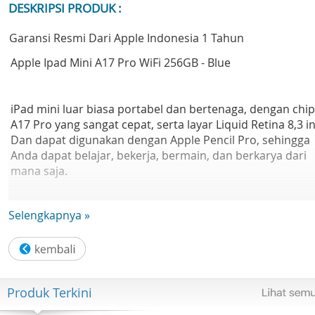
DESKRIPSI PRODUK :
Garansi Resmi Dari Apple Indonesia 1 Tahun
Apple Ipad Mini A17 Pro WiFi 256GB - Blue
iPad mini luar biasa portabel dan bertenaga, dengan chip
A17 Pro yang sangat cepat, serta layar Liquid Retina 8,3 in
Dan dapat digunakan dengan Apple Pencil Pro, sehingga
Anda dapat belajar, bekerja, bermain, dan berkarya dari
mana saja.
- LAYAR LIQUID RETINA 8,3 INCI — Layar Liquid Retina yan
Selengkapnya »
memukau dilengkapi teknologi canggih seperti warna lua
P3, True Tone, dan reflektivitas ultra rendah, yang
membuat segalanya terlihat menakjubkan.
- PERFORMA DAN PENYIMPANAN — Chip A17 Pro
menghadirkan performa yang bertenaga dan grafis yang
Produk Terkini
sangat cepat untuk bermain game. Dan dengan kekuatan
baterai sepanjang hari, iPad mini selalu siap untuk tugas