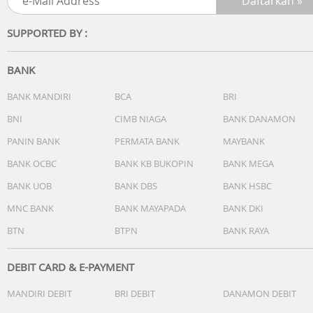
dengan flash True Tone sempurna untuk memindai
dokumen, mengambil foto, dan video 4K.
SUPPORTED BY :
- KONEKTIVITAS — Wi-Fi 6E menghadirkan koneksi nirkabe
cepat untuk transfer foto, dokumen, dan file video besar
dengan cepat. Dan ketika Anda tidak terhubung ke Wi-Fi,
BANK
super cepat memberikan fleksibilitas untuk tetap
terhubung di lebih banyak tempat. Dapatkan kecepatan
BANK MANDIRI
BCA
BRI
USB-C yang lebih tinggi dengan konektor USB-C.
BNI
CIMB NIAGA
BANK DANAMON
- BUKA KUNCI DENGAN TOUCH ID — Touch ID terpasang 
PANIN BANK
PERMATA BANK
MAYBANK
tombol atas, jadi Anda dapat menggunakan sidik jari unt
membuka kunci iPad Anda dan masuk ke aplikasi.
BANK OCBC
BANK KB BUKOPIN
BANK MEGA
BANK UOB
BANK DBS
BANK HSBC
Isi Kotak
MNC BANK
BANK MAYAPADA
BANK DKI
iPad mini (A17 Pro)
BTN
BTPN
BANK RAYA
Kabel Pengisian Daya USB-C (1 meter)
Adaptor Daya USB-C 20 W
DEBIT CARD & E-PAYMENT
MANDIRI DEBIT
BRI DEBIT
DANAMON DEBIT