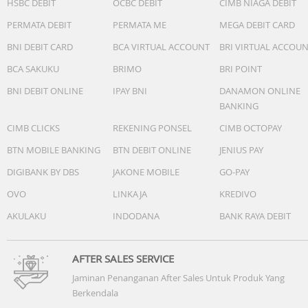
HSBC DEBIT
OCBC DEBIT
CIMB NIAGA DEBIT
PERMATA DEBIT
PERMATA ME
MEGA DEBIT CARD
BNI DEBIT CARD
BCA VIRTUAL ACCOUNT
BRI VIRTUAL ACCOU
BCA SAKUKU
BRIMO
BRI POINT
BNI DEBIT ONLINE
IPAY BNI
DANAMON ONLINE
BANKING
CIMB CLICKS
REKENING PONSEL
CIMB OCTOPAY
BTN MOBILE BANKING
BTN DEBIT ONLINE
JENIUS PAY
DIGIBANK BY DBS
JAKONE MOBILE
GO-PAY
OVO
LINKAJA
KREDIVO
AKULAKU
INDODANA
BANK RAYA DEBIT
AFTER SALES SERVICE
Jaminan Penanganan After Sales Untuk Produk Yang
Berkendala