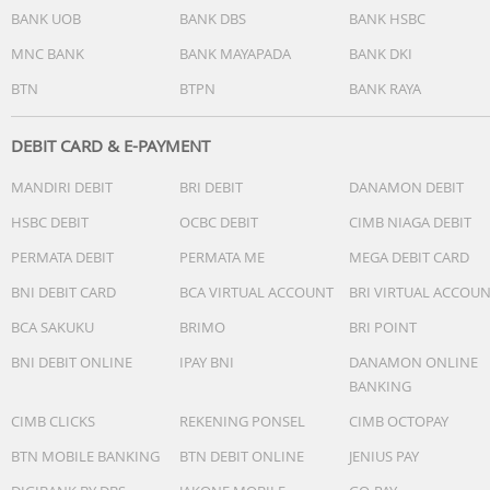
belum dikosongkan.
BANK UOB
BANK DBS
BANK HSBC
Daya: 400W | Hisap: 22,000Pa
MNC BANK
BANK MAYAPADA
BANK DKI
Baterai: 6x 5,000mAh
BTN
BTPN
BANK RAYA
Waktu Pakai: 72 min (Senyap) | 20 min (Air Panas)
Mode: Smart, Sedot, Air Panas, Custom
Tangki Air Bersih: 800ml | Kotor: 650ml
DEBIT CARD & E-PAYMENT
Berat: 6.2kg
MANDIRI DEBIT
BRI DEBIT
DANAMON DEBIT
Isi Box :
HSBC DEBIT
OCBC DEBIT
CIMB NIAGA DEBIT
1x Unit Utama
PERMATA DEBIT
PERMATA ME
MEGA DEBIT CARD
1x Gagang
1x Charging Base
BNI DEBIT CARD
BCA VIRTUAL ACCOUNT
BRI VIRTUAL ACCOU
1x Sikat Pembersih
BCA SAKUKU
BRIMO
BRI POINT
1x Cairan Pembersih
1x Roller Cadangan
BNI DEBIT ONLINE
IPAY BNI
DANAMON ONLINE
1x Filter Cadangan
BANKING
1x Deodoran Antibakteri
CIMB CLICKS
REKENING PONSEL
CIMB OCTOPAY
BTN MOBILE BANKING
BTN DEBIT ONLINE
JENIUS PAY