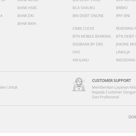
BANK HSBC
BCA SAKUKU
BRIMO
DA
BANK DKI
BNI DEBIT ONLINE
IPAY BNI
BANK RAYA
CIMB CLICKS
REKENING 
BTN MOBILE BANKING
BTN DEBIT
DIGIBANK BY DBS
JAKONE MO
OVO
LINKAJA
AKULAKU
INDODANA
CUSTOMER SUPPORT
ales Untuk
Memberikan Layanan Kel
Kepada Customer Dengan
Dan Profesional
DOW