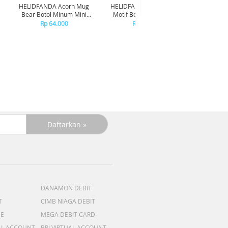
HELIDFANDA Acorn Mug
HELIDFANDA Botol Minum
HELIDF
Bear Botol Minum Mini
Motif Bear Tumbler Anak
Moti
Travel Kedap Anti Tumpah -
Sekolah dengan Tali -
Transp
Rp 64.000
Rp 180.000
CREAMWHITE LID
STAINLESS STEEL
DANAMON DEBIT
T
CIMB NIAGA DEBIT
ME
MEGA DEBIT CARD
AL ACCOUNT
BRI VIRTUAL ACCOUNT