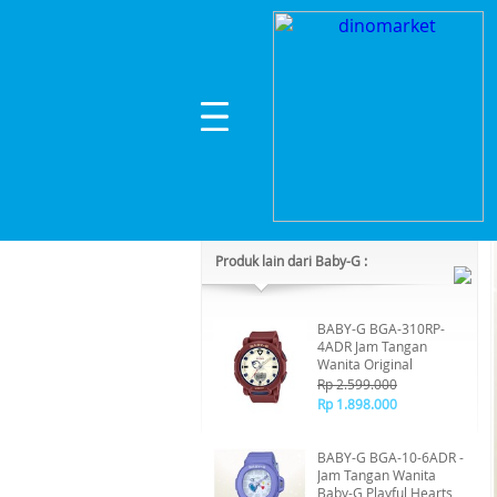
Home
>
Lainnya
>
Lainnya
>
BABY-G BGA-10-7ADR
Kategori Produk :
Lainnya
Produk lain dari Baby-G :
BABY-G BGA-310RP-
4ADR Jam Tangan
Wanita Original
Rp 2.599.000
Rp 1.898.000
BABY-G BGA-10-6ADR -
Jam Tangan Wanita
Baby-G Playful Hearts