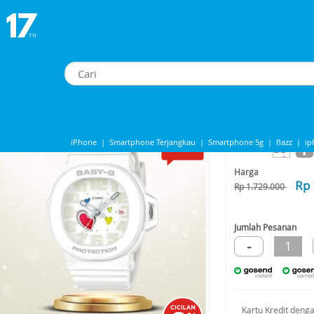
 - Jam Tangan Wanita Baby-G Playful Hearts Original
BABY-G BGA-10-7ADR - Jam Tangan Wanita Baby-G Playful Hearts Original
iPhone
|
Smartphone Terjangkau
|
Smartphone 5g
|
flazz
|
ip
-27%*
Share to
IPHONE 13
|
Iphone 14
|
Samsung Note
Harga
Rp 
Rp 1.729.000
Jumlah Pesanan
-
1
Kartu Kredit deng