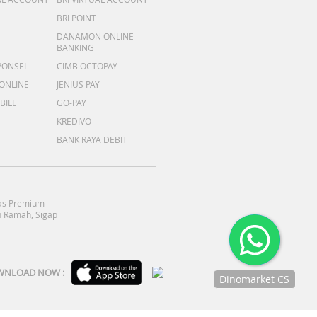
BRI POINT
DANAMON ONLINE
BANKING
PONSEL
CIMB OCTOPAY
 ONLINE
JENIUS PAY
BILE
GO-PAY
KREDIVO
BANK RAYA DEBIT
as Premium
 Ramah, Sigap
NLOAD NOW :
Dinomarket CS
Chat
dengan CS