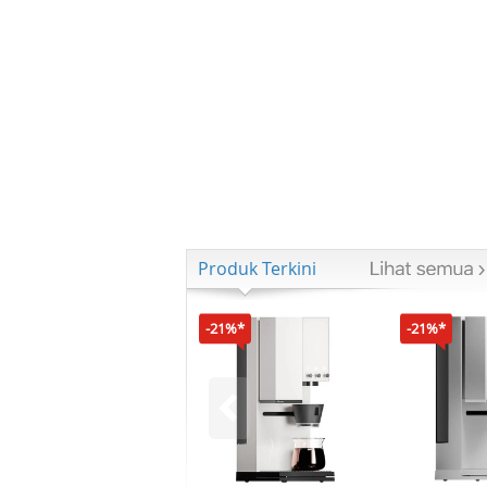
Produk Terkini
-21%*
-21%*