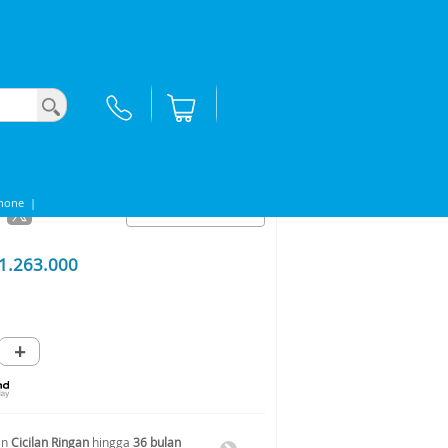
hone
|
1.263.000
+
an
Cicilan Ringan
hingga
36 bulan