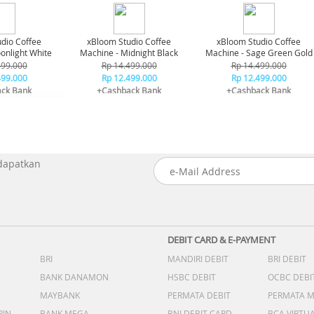
dio Coffee
xBloom Studio Coffee
xBloom Studio Coffee
onlight White
Machine - Midnight Black
Machine - Sage Green Gold
499.000
Rp 14.499.000
Rp 14.499.000
499.000
Rp 12.499.000
Rp 12.499.000
ck Bank
+Cashback Bank
+Cashback Bank
00.000*
Rp 1.000.000*
Rp 1.000.000*
 dapatkan
DEBIT CARD & E-PAYMENT
BRI
MANDIRI DEBIT
BRI DEBIT
BANK DANAMON
HSBC DEBIT
OCBC DEBI
MAYBANK
PERMATA DEBIT
PERMATA 
PIN
BANK MEGA
BNI DEBIT CARD
BCA VIRTU