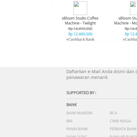
xBloom Studio Coffee
xBloom Stu
Machine - Twilight
Machine - Mo
Rp 14.499.000
Rp 14.
Rp 12.499.000
Rp 12.
+Cashback Bank
+Cashba
Rp 1.000.000*
Rp 1.0
Daftarkan e-Mail Anda disini dan
penawaran menarik
SUPPORTED BY :
BANK
BANK MANDIRI
BCA
BNI
CIMB NIAGA
PANIN BANK
PERMATA BANK
BANK OCBC
BANK KB BUKO