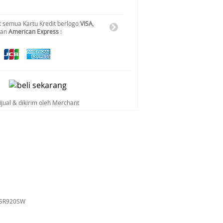
 semua Kartu Kredit berlogo
VISA
,
dan
American Express
:
ijual & dikirim oleh Merchant
a SR920SW