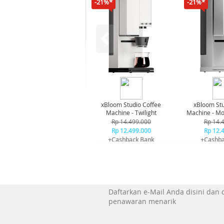
-21%*
-21%*
xBloom Studio Coffee
xBloom Stu
Machine - Twilight
Machine - Mo
Rp 14.499.000
Rp 14.
Rp 12.499.000
Rp 12.
+Cashback Bank
+Cashba
Rp 1.000.000*
Rp 1.0
Daftarkan e-Mail Anda disini dan
penawaran menarik