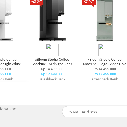
-21%*
-21%*
dio Coffee
xBloom Studio Coffee
xBloom Studio Coffee
onlight White
Machine - Midnight Black
Machine - Sage Green Gold
499.000
Rp 14.499.000
Rp 14.499.000
499.000
Rp 12.499.000
Rp 12.499.000
ck Bank
+Cashback Bank
+Cashback Bank
00.000*
Rp 1.000.000*
Rp 1.000.000*
 dapatkan