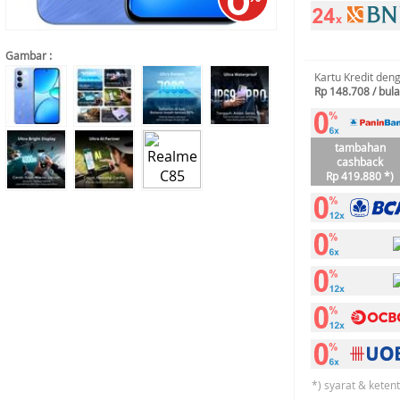
Gambar :
Kartu Kredit den
Rp 148.708 / bul
tambahan
cashback
Rp 419.880 *)
*) syarat & keten