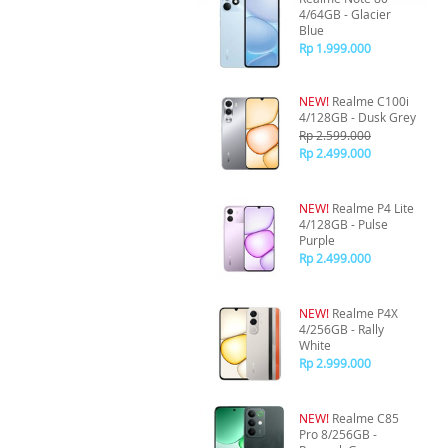
4/64GB - Glacier
Blue
Rp 1.999.000
NEW!
Realme C100i
4/128GB - Dusk Grey
Rp 2.599.000
Rp 2.499.000
NEW!
Realme P4 Lite
4/128GB - Pulse
Purple
Rp 2.499.000
NEW!
Realme P4X
4/256GB - Rally
White
Rp 2.999.000
NEW!
Realme C85
Pro 8/256GB -