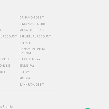
DANAMON DEBIT
T
CIMB NIAGA DEBIT
ME
MEGA DEBIT CARD
AL ACCOUNT
BRI VIRTUAL ACCOUNT
BRI POINT
DANAMON ONLINE
BANKING
PONSEL
CIMB OCTOPAY
 ONLINE
JENIUS PAY
BILE
GO-PAY
KREDIVO
BANK RAYA DEBIT
as Premium