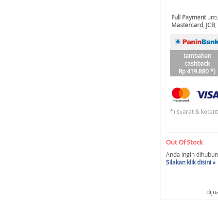
Full Payment
untu
Mastercard
,
JCB
,
tambahan
cashback
Rp 419.880 *)
*) syarat & keten
Out Of Stock
Anda ingin dihubung
Silakan klik disini »
diju