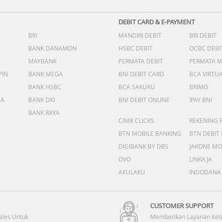
DEBIT CARD & E-PAYMENT
BRI
MANDIRI DEBIT
BRI DEBIT
BANK DANAMON
HSBC DEBIT
OCBC DEBI
MAYBANK
PERMATA DEBIT
PERMATA 
PIN
BANK MEGA
BNI DEBIT CARD
BCA VIRTU
BANK HSBC
BCA SAKUKU
BRIMO
DA
BANK DKI
BNI DEBIT ONLINE
IPAY BNI
BANK RAYA
CIMB CLICKS
REKENING 
BTN MOBILE BANKING
BTN DEBIT
DIGIBANK BY DBS
JAKONE MO
OVO
LINKAJA
AKULAKU
INDODANA
CUSTOMER SUPPORT
ales Untuk
Memberikan Layanan Kel