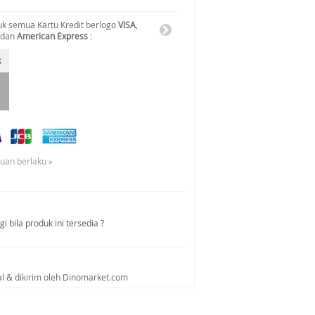
k semua Kartu Kredit berlogo
VISA
,
 dan
American Express
:
tuan berlaku »
i bila produk ini tersedia ?
al & dikirim oleh Dinomarket.com