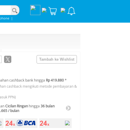
iphone
|
bahan cashback bank hingga
Rp 419.880
*
ahan cashback mengikuti metode pembayaran &
asuk PPN)
gan
Cicilan Ringan
hingga
36 bulan
.665 / bulan