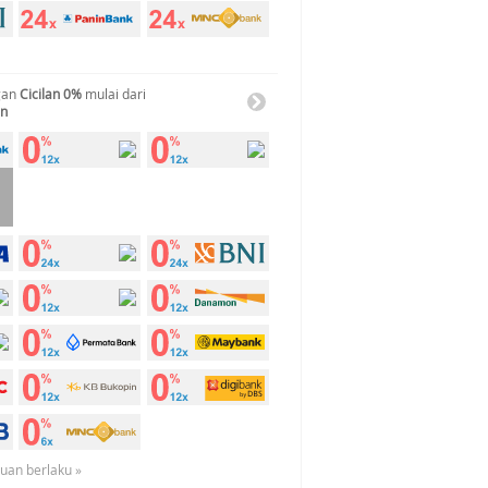
gan
Cicilan 0%
mulai dari
an
tuan berlaku »