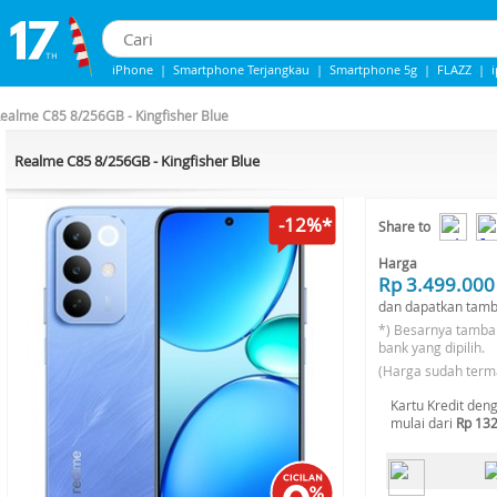
iPhone
|
Smartphone Terjangkau
|
Smartphone 5g
|
FLAZZ
|
IPhone 13
|
Samsung Note
|
Iphone 14
ealme C85 8/256GB - Kingfisher Blue
Realme C85 8/256GB - Kingfisher Blue
-12%*
Share to
Harga
Rp 3.499.000
dan dapatkan tam
*) Besarnya tamb
bank yang dipilih.
(Harga sudah term
Kartu Kredit den
mulai dari
Rp 132