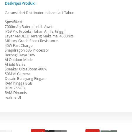
Deskripsi Produk :
Garansi dari Distributor Indonesia 1 Tahun
Spesifikasi
7000mAh Baterai Lebih Awet
IP69 Pro Proteksi Tahan Air Tertinggi
Layar AMOLED Terang Maksimal 4000nits
Military-Grade Shock Resistance
45W Fast Charge
Snapdragon 685 Processor
Berbagi Daya 10W
AI Outdoor Mode
AI Edit Genie
Speaker UltraBoom 400%
50M AI Camera
Desain Bulu yang Ringan
RAM hingga 8GB
ROM 256GB
RAM Dinamis
realme UI